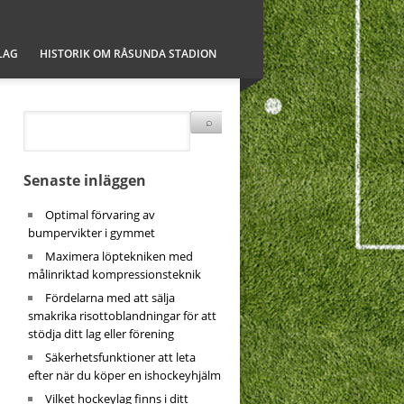
LAG
HISTORIK OM RÅSUNDA STADION
Senaste inläggen
Optimal förvaring av
bumpervikter i gymmet
Maximera löptekniken med
målinriktad kompressionsteknik
Fördelarna med att sälja
smakrika risottoblandningar för att
stödja ditt lag eller förening
Säkerhetsfunktioner att leta
efter när du köper en ishockeyhjälm
Vilket hockeylag finns i ditt