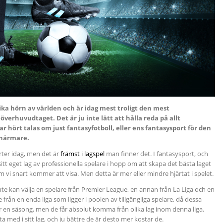
ika hörn av världen och är idag mest troligt den mest
verhuvudtaget. Det är ju inte lätt att hålla reda på allt
ar hört talas om just fantasyfotboll, eller ens fantasysport för den
e närmare.
rter idag, men det är
främst i lagspel
man finner det. I fantasysport, och
sitt eget lag av professionella spelare i hopp om att skapa det bästa laget
som vi snart kommer att visa. Men detta är mer eller mindre hjärtat i spelet.
nte kan välja en spelare från Premier League, en annan från La Liga och en
e från en enda liga som ligger i poolen av tillgängliga spelare, då dessa
en säsong, men de får absolut komma från olika lag inom denna liga.
a med i sitt lag, och ju bättre de är desto mer kostar de.