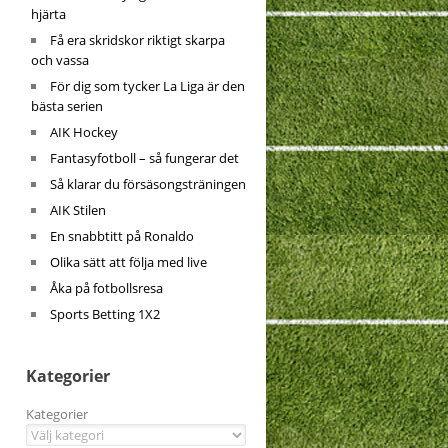
hjärta
Få era skridskor riktigt skarpa
och vassa
För dig som tycker La Liga är den
bästa serien
AIK Hockey
Fantasyfotboll – så fungerar det
Så klarar du försäsongsträningen
AIK Stilen
En snabbtitt på Ronaldo
Olika sätt att följa med live
Åka på fotbollsresa
Sports Betting 1X2
Kategorier
Kategorier