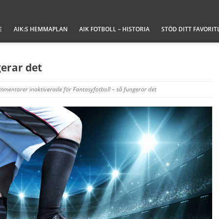
E
AIK:S HEMMAPLAN
AIK FOTBOLL – HISTORIA
STÖD DITT FAVORIT
gerar det
mmentarer inaktiverade
för Fantasyfotboll – så fungerar det