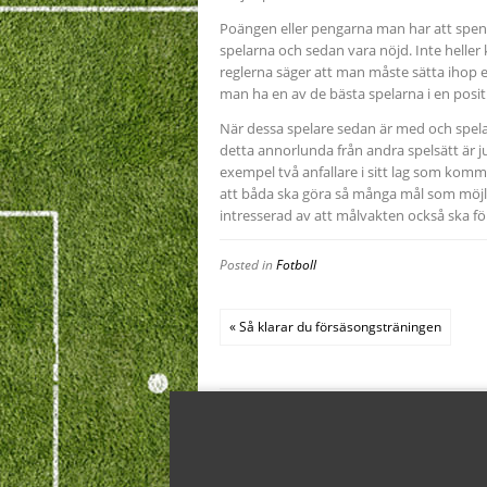
Poängen eller pengarna man har att spend
spelarna och sedan vara nöjd. Inte heller 
reglerna säger att man måste sätta ihop ett
man ha en av de bästa spelarna i en pos
När dessa spelare sedan är med och spela
detta annorlunda från andra spelsätt är ju
exempel två anfallare i sitt lag som komm
att båda ska göra så många mål som möjli
intresserad av att målvakten också ska fö
Posted in
Fotboll
« Så klarar du försäsongsträningen