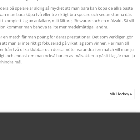
era på spelare är aldrig så mycket att man bara kan köpa de allra bästa
kan man bara köpa två eller tre riktigt bra spelare och sedan stanna där;
 komplett lag av anfallare, mittfältare, försvarare och en målvakt. Så vill
ition kommer man behöva ta lite mer medelmåttiga i andra.
r en match får man poäng för deras prestationer. Det som verkligen gör
 att man är inte riktigt fokuserad på vilket lag som vinner. Har man till
er från två olika klubbar och dessa möter varandra i en match vill man ju
gt, och endast om man också har en av målvakterna på sitt lag är man ju
rhindra mål.
AIK Hockey »