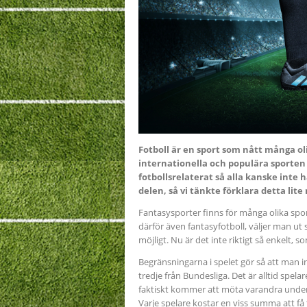
Fotboll är en sport som nått många ol
internationella och populära sporten ö
fotbollsrelaterat så alla kanske inte h
delen, så vi tänkte förklara detta lit
Fantasysporter finns för många olika spo
därför även fantasyfotboll, väljer man ut 
möjligt. Nu är det inte riktigt så enkelt, 
Begränsningarna i spelet gör så att man i
tredje från Bundesliga. Det är alltid spelar
faktiskt kommer att möta varandra under 
Varje spelare kostar en viss summa att få t