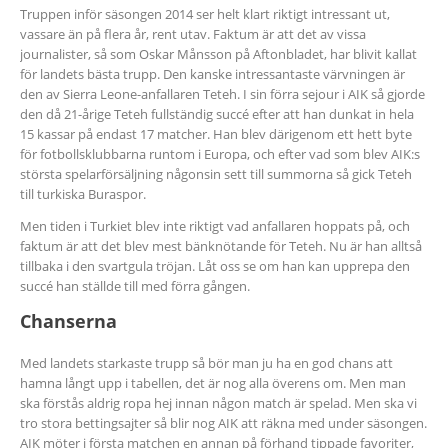
Truppen inför säsongen 2014 ser helt klart riktigt intressant ut,
vassare än på flera år, rent utav. Faktum är att det av vissa
journalister, så som Oskar Månsson på Aftonbladet, har blivit kallat
för landets bästa trupp. Den kanske intressantaste värvningen är
den av Sierra Leone-anfallaren Teteh. I sin förra sejour i AIK så gjorde
den då 21-årige Teteh fullständig succé efter att han dunkat in hela
15 kassar på endast 17 matcher. Han blev därigenom ett hett byte
för fotbollsklubbarna runtom i Europa, och efter vad som blev AIK:s
största spelarförsäljning någonsin sett till summorna så gick Teteh
till turkiska Buraspor.
Men tiden i Turkiet blev inte riktigt vad anfallaren hoppats på, och
faktum är att det blev mest bänknötande för Teteh. Nu är han alltså
tillbaka i den svartgula tröjan. Låt oss se om han kan upprepa den
succé han ställde till med förra gången.
Chanserna
Med landets starkaste trupp så bör man ju ha en god chans att
hamna långt upp i tabellen, det är nog alla överens om. Men man
ska förstås aldrig ropa hej innan någon match är spelad. Men ska vi
tro stora bettingsajter så blir nog AIK att räkna med under säsongen.
AIK möter i första matchen en annan på förhand tippade favoriter,