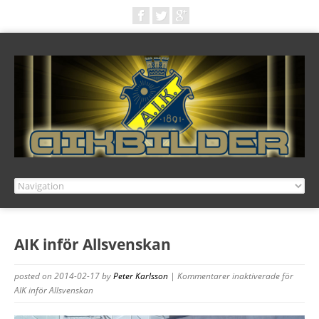
AIK inför Allsvenskan
posted on 2014-02-17
by
Peter Karlsson
|
Kommentarer inaktiverade
för
AIK inför Allsvenskan